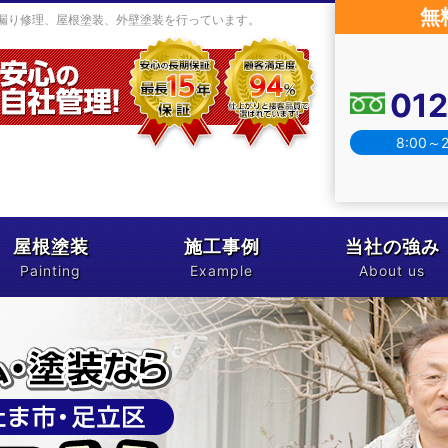
無
漏り修理、屋根塗装、外壁塗装を行っています。
01
8:00～
屋根塗装
施工事例
当社の強み
Painting
Example
About us
塗料について
お客様の声
現場レポート