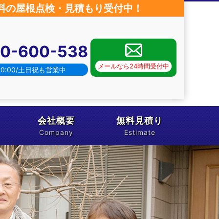
料の屋根点検・見積もり受付中！
20-600-538
メールなら24時間受付中
20:00/土日祝も営業中
会社概要
無料見積り
Company
Estimate
無料点検
お問い合わせ