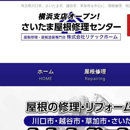
埼玉県川口市、さいたま市、越谷市、草加市を中心に、屋根修理、雨
ホーム
屋根修理
HOME
Repairing
屋根修理が初めての方へ
屋根無料点検について
保障・保険について
基礎知識