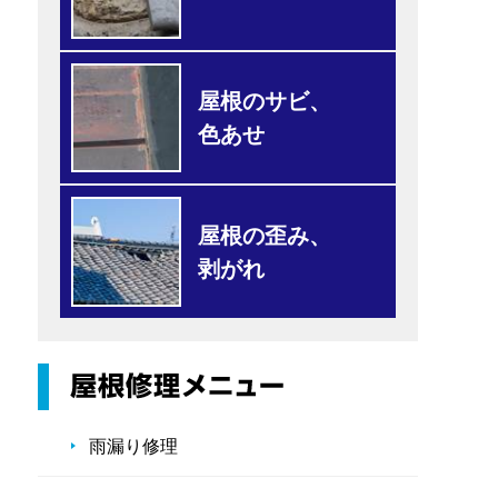
屋根のサビ、
色あせ
屋根の歪み、
剥がれ
雨漏り修理