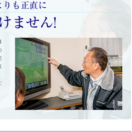
様
の
宅
状
、
ご