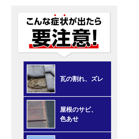
瓦の割れ、ズレ
屋根のサビ、
色あせ