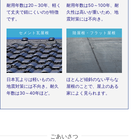
耐用年数は20～30年、軽く
耐用年数は50～100年、耐
て丈夫で錆にくいのが特徴
久性は高いが重いため、地
です。
震対策には不向き。
セメント瓦屋根
陸屋根・フラット屋根
日本瓦よりは軽いものの、
ほとんど傾斜のない平らな
地震対策には不向き。耐久
屋根のことで、屋上のある
年数は30～40年ほど。
家によく見られます。
ごあいさつ