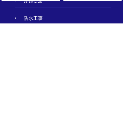
屋根塗装
防水工事
屋根鈑金工事
天窓工事
外壁塗装
アパート・マンションの屋根修理
お客様の声
施工事例