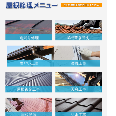
雨漏り修理
屋根葺き替え
雨どい工事
漆喰工事
屋根鈑金工事
天窓工事
屋根塗装
防水工事