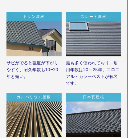
トタン屋根
スレート屋根
サビがでると強度が下がり
最も多く使われており、耐
やすく、耐久年数も10~20
用年数は20～25年、コロニ
年と短い。
アル・カラーベストが有名
です。
ガルバリウム屋根
日本瓦屋根