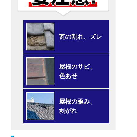
瓦の割れ、ズレ
屋根のサビ、
色あせ
屋根の歪み、
剥がれ