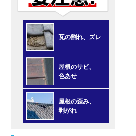
瓦の割れ、ズレ
屋根のサビ、
色あせ
屋根の歪み、
剥がれ