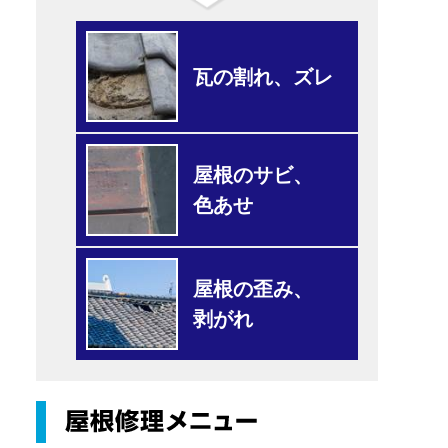
瓦の割れ、ズレ
屋根のサビ、
色あせ
屋根の歪み、
剥がれ