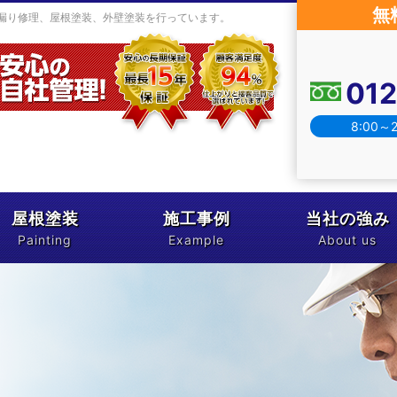
無
漏り修理、屋根塗装、外壁塗装を行っています。
01
8:00～
屋根塗装
施工事例
当社の強み
Painting
Example
About us
塗料について
お客様の声
現場レポート