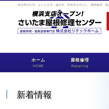
埼玉県川口市、さいたま市、越谷市、草加市を中心に、屋根修理、雨
ホーム
屋根修理
HOME
Repairing
屋根修理が初めての方へ
屋根無料点検について
保障・保険について
基礎知識
新着情報