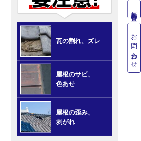
無料審査
お問い合わせ
瓦の割れ、ズレ
屋根のサビ、
色あせ
屋根の歪み、
剥がれ