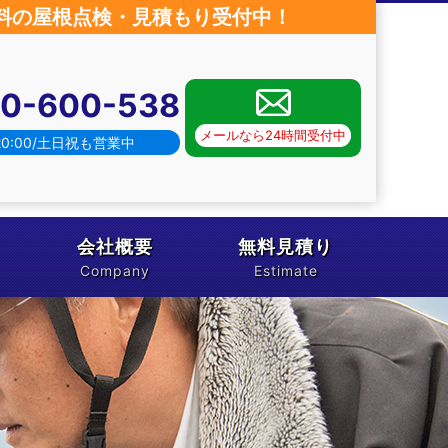
料の屋根点検・見積もり受付中！
20-600-538
メールなら24時間受付中
20:00/土日祝も営業中
会社概要
無料見積り
Company
Estimate
無料点検
お問い合わせ