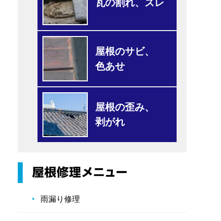
瓦の割れ、ズレ
屋根のサビ、
色あせ
屋根の歪み、
剥がれ
雨漏り修理