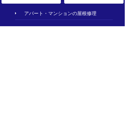
アパート・マンションの屋根修理
お客様の声
施工事例
現場レポート
屋根の種類
屋根工事の基礎知識
お客さまもできる屋根点検