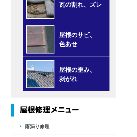
瓦の割れ、ズレ
屋根のサビ、
色あせ
屋根の歪み、
剥がれ
雨漏り修理